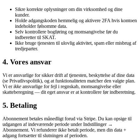
Sikre korrekte oplysninger om din virksomhed og dine
kunder.
Holde adgangskoden hemmelig og aktivere 2FA hvis kontoen
indeholder følsomme data.
Selv kontrollere bogføring og momsangivelse før du
indberetter til SKAT.
Ikke bruge tjenesten til ulovlig aktivitet, spam eller misbrug af
tredjeparter.
4. Vores ansvar
Vi er ansvarlige for sikker drift af tjenesten, beskyttelse af dine data
(se Privatlivspolitik), og at funktionaliteten matcher den valgte plan.
Vi er
ikke
ansvarlige for fejl i regnskab, momsangivelse eller
skatteberegning — dit eget ansvar er at kontrollere før indberetning.
5. Betaling
Abonnement betales månedligt forud via Stripe. Du kan opsige til
udgangen af indeværende periode under Indstillinger →
Abonnement. Vi refunderer ikke betalt periode, men din data +
adgang fortsætter til slutningen af perioden.