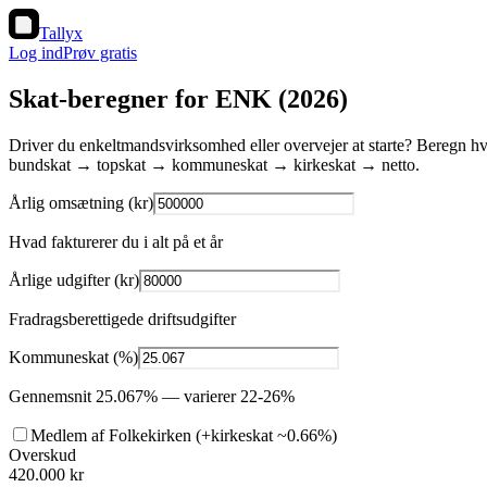
Tallyx
Log ind
Prøv gratis
Skat-beregner for ENK (2026)
Driver du enkeltmandsvirksomhed eller overvejer at starte? Beregn h
bundskat → topskat → kommuneskat → kirkeskat → netto.
Årlig omsætning (kr)
Hvad fakturerer du i alt på et år
Årlige udgifter (kr)
Fradragsberettigede driftsudgifter
Kommuneskat (%)
Gennemsnit 25.067% — varierer 22-26%
Medlem af Folkekirken (+kirkeskat ~
0.66
%)
Overskud
420.000
kr