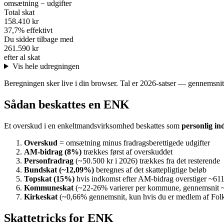
omsætning − udgifter
Total skat
158.410
kr
37,7% effektivt
Du sidder tilbage med
261.590
kr
efter al skat
Vis hele udregningen
Beregningen sker live i din browser. Tal er 2026-satser — gennemsni
Sådan beskattes en ENK
Et overskud i en enkeltmandsvirksomhed beskattes som
personlig i
Overskud
= omsætning minus fradragsberettigede udgifter
AM-bidrag (8%)
trækkes først af overskuddet
Personfradrag
(~50.500 kr i 2026) trækkes fra det resterende
Bundskat (~12,09%)
beregnes af det skattepligtige beløb
Topskat (15%)
hvis indkomst efter AM-bidrag overstiger ~611
Kommuneskat
(~22-26% varierer per kommune, gennemsnit
Kirkeskat
(~0,66% gennemsnit, kun hvis du er medlem af Fol
Skattetricks for ENK