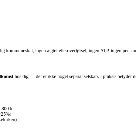
tlig kommuneskat, ingen ægtefælle-overførsel, ingen ATP, ingen pensi
ndkomst
hos dig — der er ikke noget separat selskab. I praksis betyder d
.800 kr
 ~25%)
kekirken)