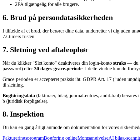
2FA tilgængelig for alle brugere.
6. Brud på persondatasikkerheden
I tilfælde af et brud, der berører dine data, underretter vi dig uden u
72-timers fristen.
7. Sletning ved aftaleophør
Når du klikker "Slet konto" deaktiveres din login-konto
straks
— du k
password) efter
30 dages grace-periode
. I dette vindue kan du fortry
Grace-perioden er accepteret praksis iht. GDPR Art. 17 ("uden unødi
til sletning.
Bogføringsdata
(fakturaer, bilag, journal-entries, audit-trail) bevar
b (juridisk forpligtelse).
8. Inspektion
Du kan en gang årligt anmode om dokumentation for vores sikkerhedsfo
Faktureringsprogram
Bogføring online
Momsangivelse
AI bilag-scanni