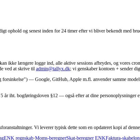
nødigt ophold og senest inden for 24 timer efter vi bliver bekendt med br
an ikke længere logge ind, alle aktive sessions afbrydes, og vores cr
de ved at skrive til
admin@tallyx.dk
; vi genskaber kontoen + sender dig
g forsinkelse") — Google, GitHub, Apple m.fl. anvender samme model. D
es i 5 år iht. bogføringsloven §12 — også efter at dine personoplysninger
ranstaltninger. Vi leverer typisk dette som en opdateret kopi af denn
ng
ENK regnskab
·
Moms-beregner
Skat-beregner ENK
Faktura-skabelon