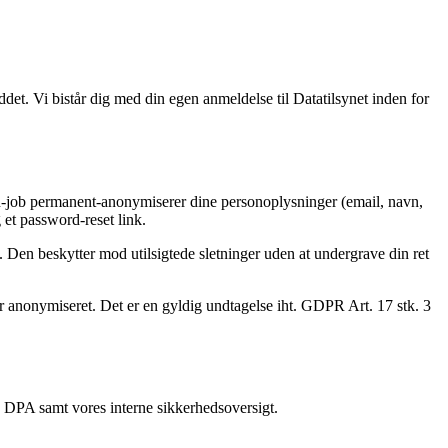
uddet. Vi bistår dig med din egen anmeldelse til Datatilsynet inden for
on-job permanent-anonymiserer dine personoplysninger (email, navn,
 et password-reset link.
en beskytter mod utilsigtede sletninger uden at undergrave din ret
 er anonymiseret. Det er en gyldig undtagelse iht. GDPR Art. 17 stk. 3
e DPA samt vores interne sikkerhedsoversigt.