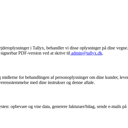
er­oplysninger i Tallyx, behandler vi disse oplysninger på dine vegne
signerbar PDF-version ved at skrive til
admin@tallyx.dk
.
midlerne for behandlingen af personoplysninger om dine kunder, lever
verensstemmelse med dine instrukser og denne aftale.
sten: opbevare og vise data, generere fakturaer/bilag, sende e-mails på