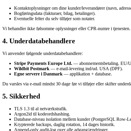
Kontaktoplysninger om dine kunder/leverandører (navn, adresse
Bogføringsdata (fakturaer, bilag, betalinger).
Eventuelle felter du selv tilføjer som notater.
Vi behandler ikke følsomme oplysninger eller CPR-numre i tjenesten.
4. Underdatabehandlere
Vi anvender følgende underdatabehandlere:
Stripe Payments Europe Ltd.
— abonnementsbetaling. EU/
Wildbit Postmark
— e-mail-levering ind/ud. USA (DPF).
Egne servere i Danmark
— applikation + database.
Du varsles via e-mail mindst 30 dage før vi tilføjer eller skifter under
5. Sikkerhed
TLS 1.3 til al netværkstrafik.
Argon2id til kodeordshashing.
Database-niveau isolation mellem kunder (PostgreSQL Row-
Krypterede backups, daglig rotation, 14 dages historik.
Append-only audit-log over alle adgang/ændringer.