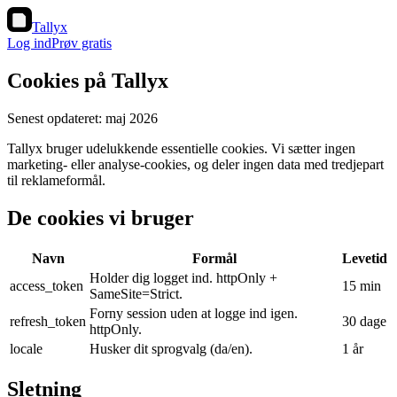
Tallyx
Log ind
Prøv gratis
Cookies på Tallyx
Senest opdateret: maj 2026
Tallyx bruger udelukkende essentielle cookies. Vi sætter ingen
marketing- eller analyse-cookies, og deler ingen data med tredjepart
til reklameformål.
De cookies vi bruger
Navn
Formål
Levetid
Holder dig logget ind. httpOnly +
access_token
15 min
SameSite=Strict.
Forny session uden at logge ind igen.
refresh_token
30 dage
httpOnly.
locale
Husker dit sprogvalg (da/en).
1 år
Sletning