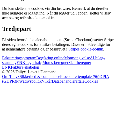
Du kan slette alle cookies via din browser. Bemærk at du derefter
ikke længere er logget ind. Når du logger ud i appen, sletter vi selv
access- og refresh-token-cookies.
Tredjepart
På siden hvor du betaler abonnement (Stripe Checkout) sætter Stripe
deres egne cookies for at sikre betalingen. Disse er nødvendige for
at gennemføre betaling og er beskrevet i
Stripes cookie-politik
.
Faktureringsprogram
Bogføring online
Momsangivelse
AI bilag-
scanning
ENK regnskab
·
Moms-beregner
Skat-beregner
ENK
Faktura-skabelon
©
2026
Tallyx. Lavet i Danmark.
Om Tallyx
Sikkerhed & compliance
Procedure-template (§6)
DPIA
(GDPR)
Privatlivspolitik
Vilkår
Databehandleraftale
Cookies