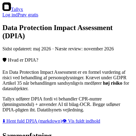
Tallyx
Log ind
Prøv gratis
Data Protection Impact Assessment
(DPIA)
Sidst opdateret: maj 2026 · Næste review: november 2026
🛡️ Hvad er DPIA?
En Data Protection Impact Assessment er en formel vurdering af
risici ved behandling af personoplysninger. Krævet under GDPR
Artikel 35 når behandlingen sandsynligvis medfører
høj risiko
for
datasubjekter.
Tallyx udfører DPIA fordi vi behandler CPR-numre
(lønningsmodul) + anvender AI til bilag-OCR. Begge udløser
DPIA-pligten iht. Datatilsynets vejledning.
⬇️ Hent fuld DPIA (markdown)
👁️ Vis fuldt indhold
Sammenfatning