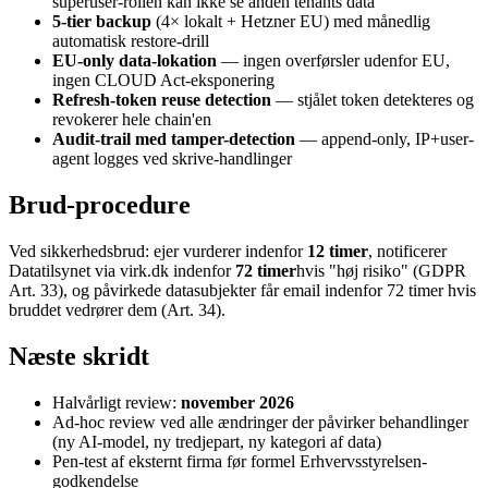
superuser-rollen kan ikke se anden tenants data
5-tier backup
(4× lokalt + Hetzner EU) med månedlig
automatisk restore-drill
EU-only data-lokation
— ingen overførsler udenfor EU,
ingen CLOUD Act-eksponering
Refresh-token reuse detection
— stjålet token detekteres og
revokerer hele chain'en
Audit-trail med tamper-detection
— append-only, IP+user-
agent logges ved skrive-handlinger
Brud-procedure
Ved sikkerhedsbrud: ejer vurderer indenfor
12 timer
, notificerer
Datatilsynet via virk.dk indenfor
72 timer
hvis "høj risiko" (GDPR
Art. 33), og påvirkede datasubjekter får email indenfor 72 timer hvis
bruddet vedrører dem (Art. 34).
Næste skridt
Halvårligt review:
november 2026
Ad-hoc review ved alle ændringer der påvirker behandlinger
(ny AI-model, ny tredjepart, ny kategori af data)
Pen-test af eksternt firma før formel Erhvervsstyrelsen-
godkendelse