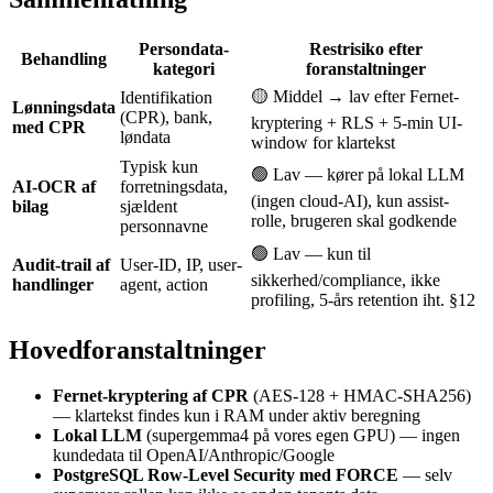
Persondata-
Restrisiko efter
Behandling
kategori
foranstaltninger
🟡 Middel → lav efter Fernet-
Identifikation
Lønningsdata
(CPR), bank,
kryptering + RLS + 5-min UI-
med CPR
løndata
window for klartekst
Typisk kun
🟢 Lav — kører på lokal LLM
AI-OCR af
forretningsdata,
(ingen cloud-AI), kun assist-
bilag
sjældent
rolle, brugeren skal godkende
personnavne
🟢 Lav — kun til
Audit-trail af
User-ID, IP, user-
sikkerhed/compliance, ikke
handlinger
agent, action
profiling, 5-års retention iht. §12
Hovedforanstaltninger
Fernet-kryptering af CPR
(AES-128 + HMAC-SHA256)
— klartekst findes kun i RAM under aktiv beregning
Lokal LLM
(supergemma4 på vores egen GPU) — ingen
kundedata til OpenAI/Anthropic/Google
PostgreSQL Row-Level Security med FORCE
— selv